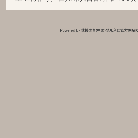
Powered by
世博体育(中国)登录入口官方网站IO