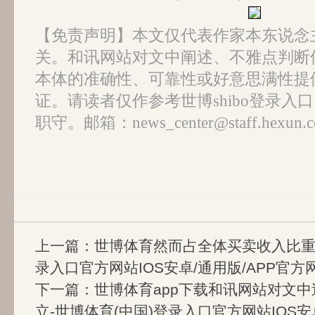
【免责声明】本文仅代表作家本东说念
关。和讯网站对文中阐述、不雅点判断
本体的准确性、可靠性或好意思满性提
证。请读者仅作参考世博shibo登录入
职守。邮箱：news_center@staff.hexun.
上一篇：
世博体育然而占全体买卖收入比重较
录入口官方网站IOS安卓/通用版/APP官方
下一篇：
世博体育app下载和讯网站对文
立-世博体育(中国)登录入口官方网站IOS安