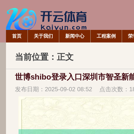
首页
关于我们
新闻中心
工程案例
荣
当前位置：正文
发布日期：2025-09-02 08:52 点击次数：1