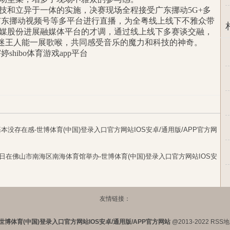
技和立异于一体的实施，决赛现场全程接受广东挪动5G+多
广东挪动视频号等多平台进行直播，为全粤线上线下不雅众带
媒股份进展融媒体平台的才调，通过线上线下多赛谈交融，
迷王人能一展歌喉，共同感受音乐的魔力和科技的神奇。
hibo体育游戏app平台
豪基本没存在感-世博体育(中国)登录入口官方网站IOS安卓/通用版/APP官方网
8日在佛山市南海区南海体育馆举办-世博体育(中国)登录入口官方网站IOS安
友情链接：
世博体育(中国)登录入口官方网站IOS安卓/通用版/APP官方网站
@2013-2022
RSS