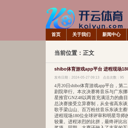
首页
关于我们
新闻中心
当前位置：正文
发布日期：2024-05-27 09:13 点击次数：95
4月20日shibo体育游戏app平台
剧院举行。本次决赛将音乐与广东挪
星推官GNZ48以两首充满活力的
总决赛接受立异赛制，从全省高东谈
歌手梁山山、百万粉丝音乐东谈主蔡
进程现场180位全球评审和明星导
较量。进程浓烈的比拼，最终评比出
奖项。同期，大赛还融入了丰富的互