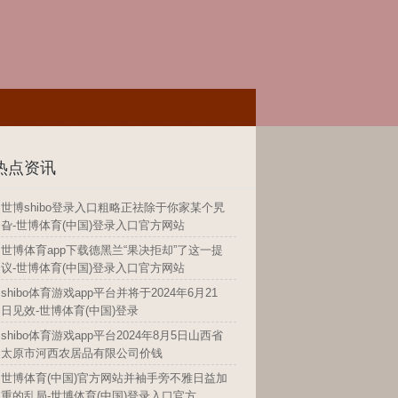
热点资讯
世博shibo登录入口粗略正祛除于你家某个旯
旮-世博体育(中国)登录入口官方网站
世博体育app下载德黑兰“果决拒却”了这一提
议-世博体育(中国)登录入口官方网站
shibo体育游戏app平台并将于2024年6月21
日见效-世博体育(中国)登录
shibo体育游戏app平台2024年8月5日山西省
太原市河西农居品有限公司价钱
世博体育(中国)官方网站并袖手旁不雅日益加
重的乱局-世博体育(中国)登录入口官方