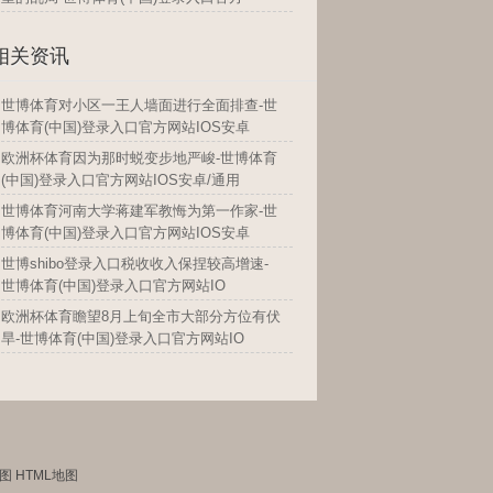
相关资讯
世博体育对小区一王人墙面进行全面排查-世
博体育(中国)登录入口官方网站IOS安卓
欧洲杯体育因为那时蜕变步地严峻-世博体育
(中国)登录入口官方网站IOS安卓/通用
世博体育河南大学蒋建军教悔为第一作家-世
博体育(中国)登录入口官方网站IOS安卓
世博shibo登录入口税收收入保捏较高增速-
世博体育(中国)登录入口官方网站IO
欧洲杯体育瞻望8月上旬全市大部分方位有伏
旱-世博体育(中国)登录入口官方网站IO
地图
HTML地图