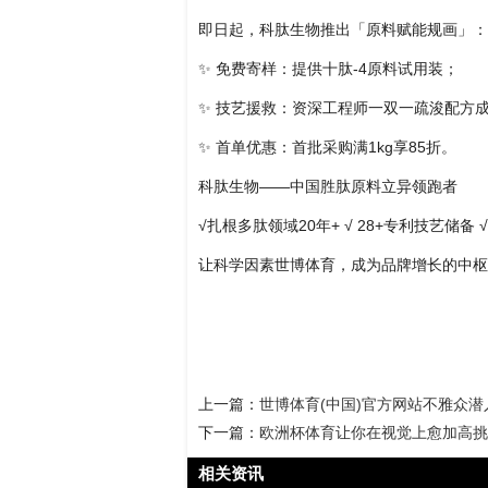
即日起，科肽生物推出「原料赋能规画」：
✨ 免费寄样：提供十肽-4原料试用装；
✨ 技艺援救：资深工程师一双一疏浚配方
✨ 首单优惠：首批采购满1kg享85折。
科肽生物——中国胜肽原料立异领跑者
√扎根多肽领域20年+ √ 28+专利技艺储备
让科学因素世博体育，成为品牌增长的中枢
上一篇：
世博体育(中国)官方网站不雅众潜
下一篇：
欧洲杯体育让你在视觉上愈加高挑-
相关资讯