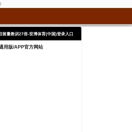
站
驻留量教训27倍-世博体育(中国)登录入口
通用版/APP官方网站