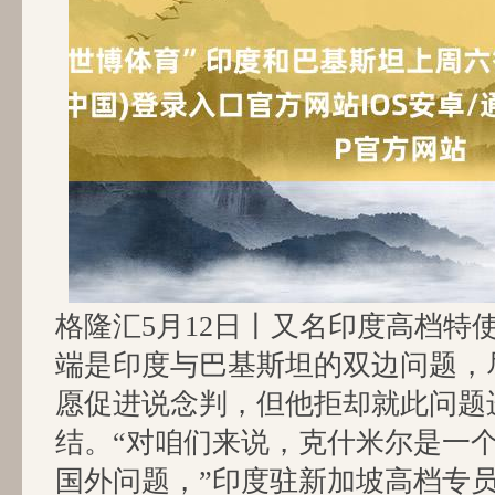
格隆汇5月12日丨又名印度高档特
端是印度与巴基斯坦的双边问题，
愿促进说念判，但他拒却就此问题
结。“对咱们来说，克什米尔是一
国外问题，”印度驻新加坡高档专员