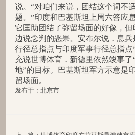
说。“对咱们来说，团结这个词不
题。”印度和巴基斯坦上周六答应
它匡助团结了弥留场面的好像，但
边说念判的恶果。安布尔说，息兵
行径总指点与印度军事行径总指点“
充说世博体育，新德里依然竣事了
地”的目标。巴基斯坦军方示意是
留场面。
发布于：北京市