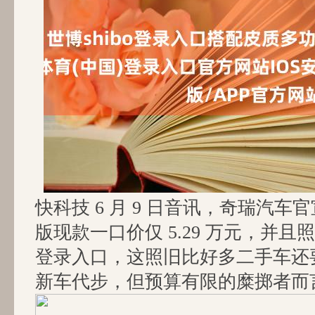
快科技 6 月 9 日音讯，奇瑞汽车官
版现款一口价仅 5.29 万元，并且照
登录入口，这照旧比好多二手车还
新车代步，但预算有限的糜掷者而