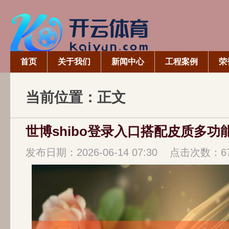
首页
关于我们
新闻中心
工程案例
荣
当前位置：正文
发布日期：2026-06-14 07:30 点击次数：6