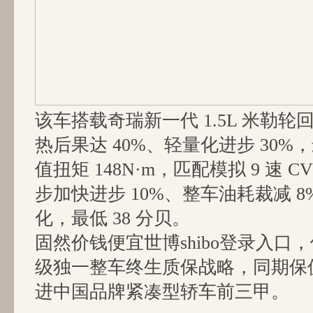
该车搭载奇瑞新一代 1.5L 米勒
热后果达 40%、轻量化进步 30%，
值扭矩 148N·m，匹配模拟 9 速 
步加快进步 10%、整车油耗裁减 
化，最低 38 分贝。
固然价钱便宜世博shibo登录入口
级独一整车终生质保战略，同期保
进中国品牌紧凑型轿车前三甲。