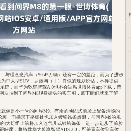
3万辆，与理念念汽车（50.45万辆）还有一定的差距，而为了进步
位为中大型SUV，罗致与（丨）肖似的规划说话，不异提供
增程系统，而华为乾崑智驾A.0也不会缺席世博体育app下载，昔
网友拍到了问界M8现身街头的实车图，底下咱们就来了解一
觉就像是小一号的问界M9。有余的顽固式前脸上配备清脆的
形轮廓，而梯形下格栅处也加入镀铬饰条点缀，与问界M9的规
8的大灯组上沿将加入连气儿式镀铬饰条，进一步进步了前脸
缺席，将搭载华为乾崑智驾ADS 3.0，可杀青车位到车位