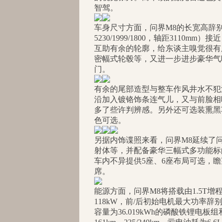
智驾。
车身尺寸方面，问界M8的长宽高辞别为51
5230/1999/1800，轴距311
互助有余的轮廓，给东谈主嗅觉很有
密幅式轮毂等，又进一步进步豪华气
门。
有余的尾部造型与整车作风井水不犯
沿加入镀铬饰条连气儿，又与前脸相
多了些许判辨感。另外还可选装熏黑
色可选。
另据内饰谍照来看，问界M8延续了问
射体等，并配备豪华三幅式多功能标
车内不异提供5座、6座布局可选，
席。
能源方面，问界M8将搭载由1.5T增
118kW，前/后初始电机最大功率辞别为
容量为36.019kWh的磷酸铁锂电板