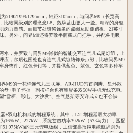
90/1999/1795mm，轴距3105mm，与问界M9（长宽高
0mm）接近，比较同级别的理念念L8、魏牌蓝山更大一些。精深的身躯
肌肉力量感。而细节处镀铬饰条的点缀互助侧踏板、21英寸
味。另外，问界M8还将罗致半荫藏式门把手，并配备电吸
河水，并罗致与问界M9肖似的智能交互连气儿式尾灯组，上
呼应，尔后包围处也有连气儿式镀铬饰条点缀，比较问界M9
车身饰件、红色卡钳等，并提供蓝色、紫色、玄色等多种车
界M9的一花样连气儿三联屏、AR-HUD昂首判辨、星环散
的盘+电子怀挡，副模样台也有望配备双50W手机无线充电。
瞻望“雪柜、彩电、大沙发”、空气悬架等安详成立也不会缺
程器+双电机构成的增程系统，其中，1.5T增程器最大功率
165kW、227kW，系统玄虚功率392kW（533马力），匹配
组和51.975kWh的三元锂电板组，工信部禀报纯电续航辞别为