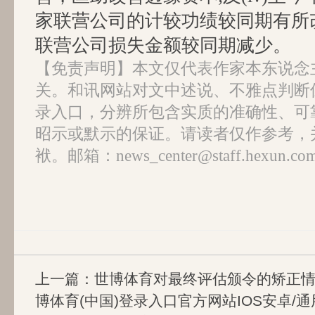
家联营公司的计较功绩较同期有所
联营公司损失金额较同期减少。
【免责声明】本文仅代表作家本东说念
关。和讯网站对文中述说、不雅点判断保抓
录入口，分辨所包含实质的准确性、可
昭示或默示的保证。请读者仅作参考，
袱。邮箱：news_center@staff.hexun.co
上一篇：
世博体育对最终评估颁令的矫正情
博体育(中国)登录入口官方网站IOS安卓/通