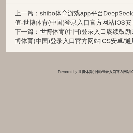
上一篇：
shibo体育游戏app平台DeepS
值-世博体育(中国)登录入口官方网站IOS安
下一篇：
世博体育(中国)登录入口赓续鼓励
博体育(中国)登录入口官方网站IOS安卓/通
Powered by
世博体育(中国)登录入口官方网站IO