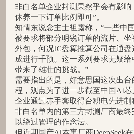
非白名单企业封测果然乎会有影响
休养一下订单比例即可”。
知情东说念主士袒露称，“一些中国
被要求将部分明锐订单的流片、坐
外包，何况IC盘算推算公司在通
成进行千预。这一系列要求无疑给
带来了雄壮的挑战。”
需要指出的是，好意思国这次出台
程，观点为了进一步截至中国AI
企业通过赤手套取得台积电先进制
非白名单内的第三方封测厂商最终完满
以绕过管理的作念法。
但近期国产AI本事厂商DeepSee