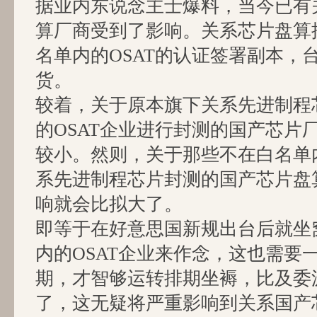
据业内东说念主士爆料，当今已有
算厂商受到了影响。关系芯片盘算
名单内的OSAT的认证签署副本，
货。
较着，关于原本旗下关系先进制程
的OSAT企业进行封测的国产芯片
较小。然则，关于那些不在白名单内
系先进制程芯片封测的国产芯片盘
响就会比拟大了。
即等于在好意思国新规出台后就坐
内的OSAT企业来作念，这也需要
期，才智够运转排期坐褥，比及委
了，这无疑将严重影响到关系国产