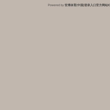
Powered by
世博体育(中国)登录入口官方网站IO