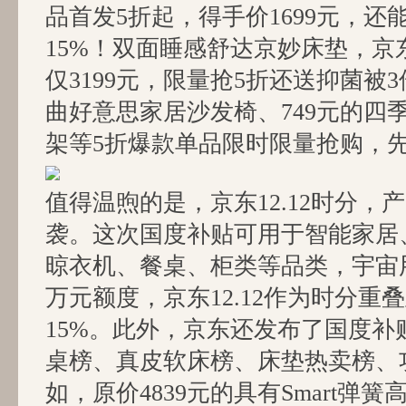
品首发5折起，得手价1699元，
15%！双面睡感舒达京妙床垫，京东
仅3199元，限量抢5折还送抑菌被3
曲好意思家居沙发椅、749元的四
架等5折爆款单品限时限量抢购，
值得温煦的是，京东12.12时分，
袭。这次国度补贴可用于智能家居
晾衣机、餐桌、柜类等品类，宇宙
万元额度，京东12.12作为时分重
15%。此外，京东还发布了国度补
桌榜、真皮软床榜、床垫热卖榜、
如，原价4839元的具有Smart弹