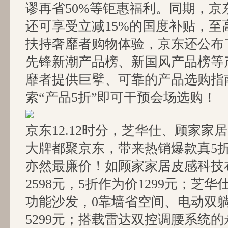
谬再省50%等钜惠福利。同期，京东
还可享受立减15%的国度补贴，至
扶持奢靡者购物体验，京东还公布
先锋新潮产品榜、新国风产品榜等
靡者提供巨擘、可靠的产品选购指南
索“产品5折”即可干预会场选购！
京东12.12时分，芝华仕、顾家家
大牌都聚京东，带来热销爆款真5
亦然最廉价！如顾家家居皮感科技
2598元，5折作为价1299元；芝
功能沙发，0靠墙省空间、电动双
5299元；搭载雷达双控调腰系统的