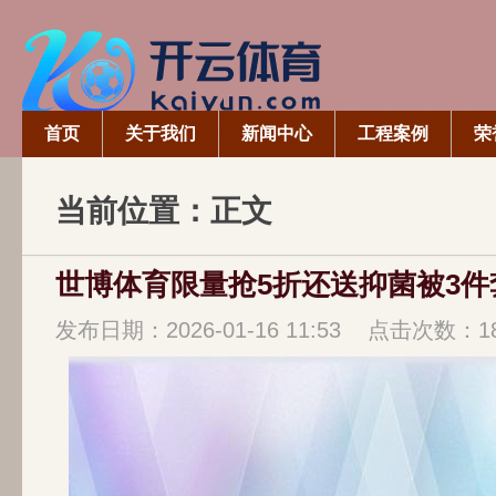
首页
关于我们
新闻中心
工程案例
荣
当前位置：正文
发布日期：2026-01-16 11:53 点击次数：1