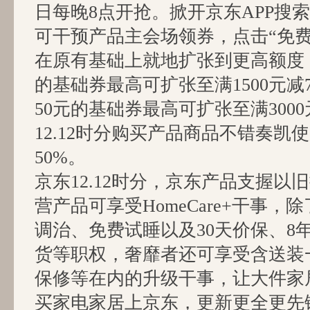
日每晚8点开抢。掀开京东APP搜索
可干预产品主会场领券，点击“免费
在原有基础上就地扩张到更高额度，如
的基础券最高可扩张至满1500元减7
50元的基础券最高可扩张至满3000
12.12时分购买产品商品不错奏凯
50%。
京东12.12时分，京东产品支握以
营产品可享受HomeCare+干事
调治、免费试睡以及30天价保、8
货等职权，奢靡者还可享受含送装
保修等在内的升级干事，让大件家
买家电家居上京东，更新更全更先锋