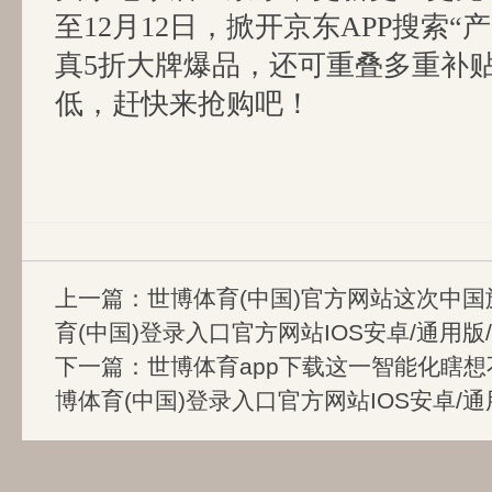
至12月12日，掀开京东APP搜索“
真5折大牌爆品，还可重叠多重补
低，赶快来抢购吧！
上一篇：
世博体育(中国)官方网站这次中国
育(中国)登录入口官方网站IOS安卓/通用版
下一篇：
世博体育app下载这一智能化瞎想
博体育(中国)登录入口官方网站IOS安卓/通